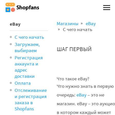
Магазины
eBay
eBay
С чего начать
С чего начать
Загружаем,
ШАГ ПЕРВЫЙ
выбираем
Регистрация
аккаунта и
адрес
доставки
Что такое eBay?
Оплата
Что нужно знать в первую
Отслеживание
очередь:
eBay
– это не
и регистрация
заказа в
магазин. eBay – это аукцио
Shopfans
в котором каждый может