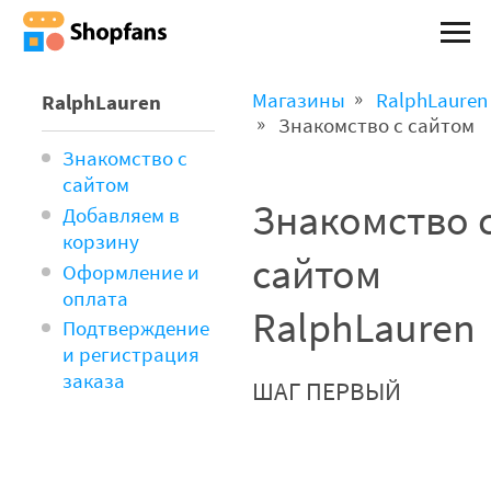
Магазины
RalphLauren
RalphLauren
Знакомство с сайтом
Знакомство с
сайтом
Знакомство 
Добавляем в
корзину
сайтом
Оформление и
оплата
RalphLauren
Подтверждение
и регистрация
заказа
ШАГ ПЕРВЫЙ