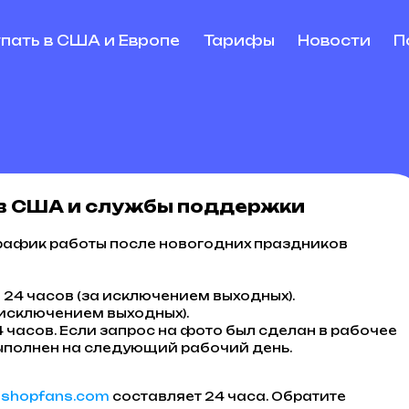
упать в США и Европе
Тарифы
Новости
П
 в США и службы поддержки
график работы после новогодних праздников
о 24 часов (за исключением выходных).
 исключением выходных).
4 часов. Если запрос на фото был сделан в рабочее
выполнен на следующий рабочий день.
@shopfans.com
составляет 24 часа. Обратите