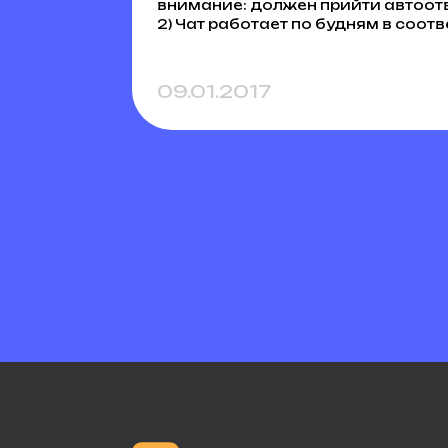
внимание: должен прийти автоотв
2) Чат работает по будням в соот
09.01.2017