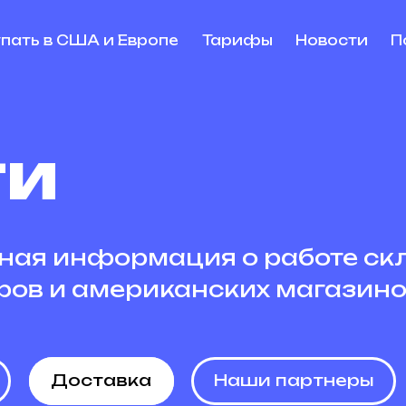
упать в США и Европе
Тарифы
Новости
П
ти
ная информация о работе ск
ров и американских магазино
Доставка
Наши партнеры