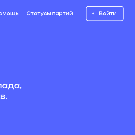
Войти
омощь
Статусы партий
лада,
в.